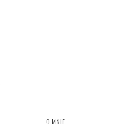
T
O MNIE