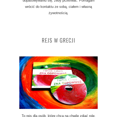
dopasowywaniu się, żeby przetrwać. Pomagam
wrócić do kontaktu ze sobą, ciałem i własną
żywotnością.
REJS W GRECJI
To rejs dla osób, które chcą na chwilę zdjąć role,