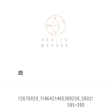
12670929_1146421465368258_58029201295
585×390