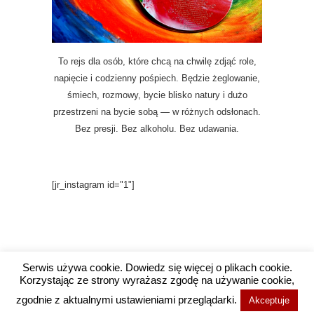
To rejs dla osób, które chcą na chwilę zdjąć role,
napięcie i codzienny pośpiech. Będzie żeglowanie,
śmiech, rozmowy, bycie blisko natury i dużo
przestrzeni na bycie sobą — w różnych odsłonach.
Bez presji. Bez alkoholu. Bez udawania.
[jr_instagram id="1"]
Serwis używa cookie. Dowiedz się więcej o plikach cookie.
Korzystając ze strony wyrażasz zgodę na używanie cookie,
Copyright @ 2016 Wysokie Wibracje / Projekt i
zgodnie z aktualnymi ustawieniami przeglądarki.
Akceptuje
wykonanie
Agencja Social Media Wrocław