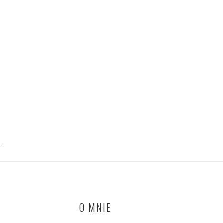
T
O MNIE