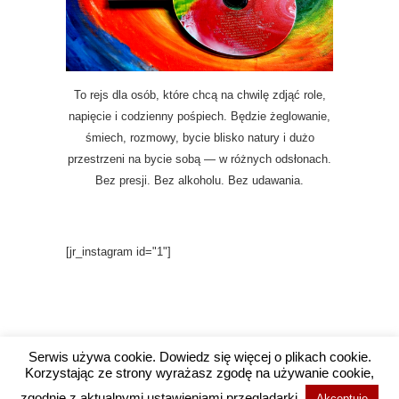
To rejs dla osób, które chcą na chwilę zdjąć role,
napięcie i codzienny pośpiech. Będzie żeglowanie,
śmiech, rozmowy, bycie blisko natury i dużo
przestrzeni na bycie sobą — w różnych odsłonach.
Bez presji. Bez alkoholu. Bez udawania.
[jr_instagram id="1"]
Serwis używa cookie. Dowiedz się więcej o plikach cookie.
Korzystając ze strony wyrażasz zgodę na używanie cookie,
Copyright @ 2016 Wysokie Wibracje / Projekt i
zgodnie z aktualnymi ustawieniami przeglądarki.
Akceptuje