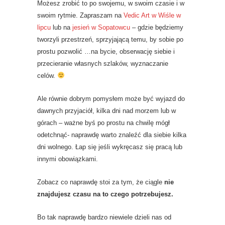
Możesz zrobić to po swojemu, w swoim czasie i w
swoim rytmie. Zapraszam na
Vedic Art w Wiśle w
lipcu
lub na
jesień w Sopatowcu
– gdzie będziemy
tworzyli przestrzeń, sprzyjającą temu, by sobie po
prostu pozwolić …na bycie, obserwację siebie i
przecieranie własnych szlaków, wyznaczanie
celów.
Ale równie dobrym pomysłem może być wyjazd do
dawnych przyjaciół, kilka dni nad morzem lub w
górach – ważne byś po prostu na chwilę mógł
odetchnąć- naprawdę warto znaleźć dla siebie kilka
dni wolnego. Łap się jeśli wykręcasz się pracą lub
innymi obowiązkami.
Zobacz co naprawdę stoi za tym, że ciągle
nie
znajdujesz czasu na to czego potrzebujesz.
Bo tak naprawdę bardzo niewiele dzieli nas od