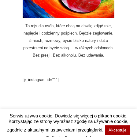
To rejs dla osób, które chcą na chwilę zdjąć role,
napięcie i codzienny pośpiech. Będzie żeglowanie,
śmiech, rozmowy, bycie blisko natury i dużo
przestrzeni na bycie sobą — w różnych odsłonach.
Bez presji. Bez alkoholu. Bez udawania.
[jr_instagram id="1"]
Serwis używa cookie. Dowiedz się więcej o plikach cookie.
Korzystając ze strony wyrażasz zgodę na używanie cookie,
Copyright @ 2016 Wysokie Wibracje / Projekt i
zgodnie z aktualnymi ustawieniami przeglądarki.
Akceptuje
wykonanie
Agencja Social Media Wrocław