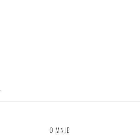
T
O MNIE