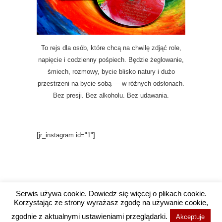
To rejs dla osób, które chcą na chwilę zdjąć role,
napięcie i codzienny pośpiech. Będzie żeglowanie,
śmiech, rozmowy, bycie blisko natury i dużo
przestrzeni na bycie sobą — w różnych odsłonach.
Bez presji. Bez alkoholu. Bez udawania.
[jr_instagram id="1"]
Serwis używa cookie. Dowiedz się więcej o plikach cookie.
Korzystając ze strony wyrażasz zgodę na używanie cookie,
Copyright @ 2016 Wysokie Wibracje / Projekt i
zgodnie z aktualnymi ustawieniami przeglądarki.
Akceptuje