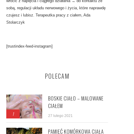
wrócić z napięcia i ciągłego działania → do kontaktu ze
sobą, regulacji układu nerwowego i życia, które naprawdę
czujesz i lubisz. Terapeutka pracy z ciałem, Ada
Stolarczyk
[trustindex-feed-instagram]
POLECAM
BOSKIE CIAŁO – MALOWANE
CIAŁEM
1
27 lutego 2021
PAMIĘĆ KOMÓRKOWA CIAŁA