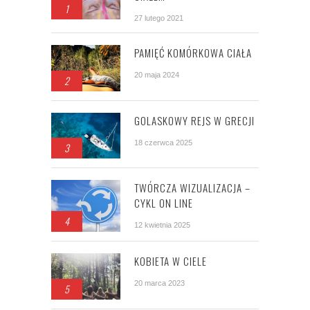
1
27 lutego 2021
PAMIĘĆ KOMÓRKOWA CIAŁA
20 maja 2024
2
GOLASKOWY REJS W GRECJI
18 czerwca 2025
3
TWÓRCZA WIZUALIZACJA –
CYKL ON LINE
4
12 kwietnia 2025
KOBIETA W CIELE
20 marca 2023
5