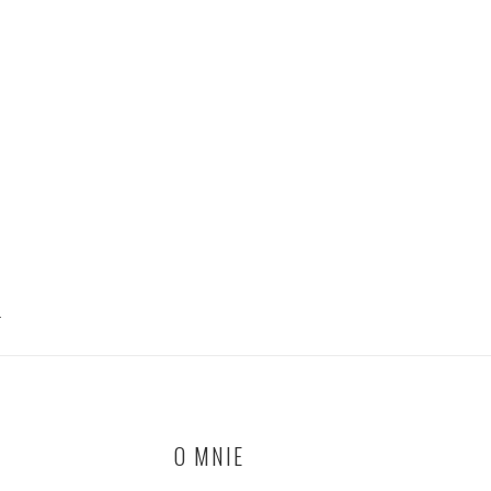
T
O MNIE