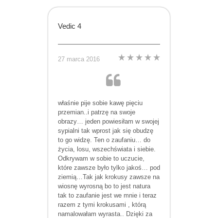
Vedic 4
27 marca 2016
właśnie pije sobie kawę pięciu
przemian..i patrzę na swoje
obrazy… jeden powiesiłam w swojej
sypialni tak wprost jak się obudzę
to go widzę. Ten o zaufaniu… do
życia, losu, wszechświata i siebie.
Odkrywam w sobie to uczucie,
które zawsze było tylko jakoś… pod
ziemią…Tak jak krokusy zawsze na
wiosnę wyrosną bo to jest natura
tak to zaufanie jest we mnie i teraz
razem z tymi krokusami , którą
namalowałam wyrasta.. Dzięki za