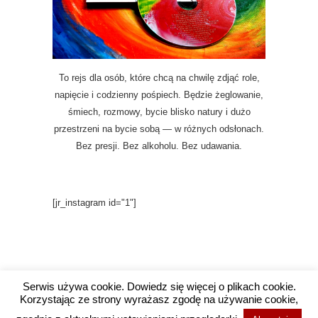
To rejs dla osób, które chcą na chwilę zdjąć role,
napięcie i codzienny pośpiech. Będzie żeglowanie,
śmiech, rozmowy, bycie blisko natury i dużo
przestrzeni na bycie sobą — w różnych odsłonach.
Bez presji. Bez alkoholu. Bez udawania.
[jr_instagram id="1"]
Serwis używa cookie. Dowiedz się więcej o plikach cookie.
Korzystając ze strony wyrażasz zgodę na używanie cookie,
Copyright @ 2016 Wysokie Wibracje / Projekt i