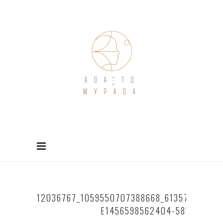
12036767_1059550707388668_61357271709
E1456598562404-585×390