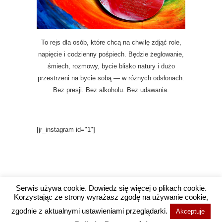
To rejs dla osób, które chcą na chwilę zdjąć role,
napięcie i codzienny pośpiech. Będzie żeglowanie,
śmiech, rozmowy, bycie blisko natury i dużo
przestrzeni na bycie sobą — w różnych odsłonach.
Bez presji. Bez alkoholu. Bez udawania.
[jr_instagram id="1"]
Serwis używa cookie. Dowiedz się więcej o plikach cookie.
Korzystając ze strony wyrażasz zgodę na używanie cookie,
Copyright @ 2016 Wysokie Wibracje / Projekt i
zgodnie z aktualnymi ustawieniami przeglądarki.
Akceptuje
wykonanie
Agencja Social Media Wrocław