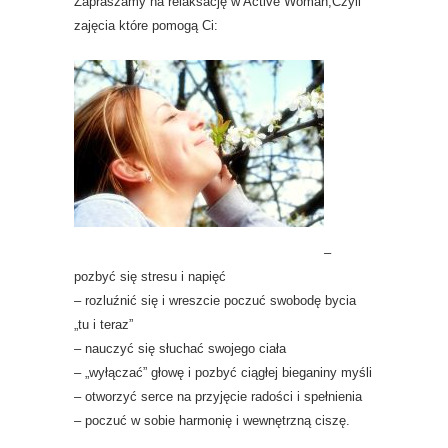
Zapraszamy na relaksację w Active Woman,Czyli
zajęcia które pomogą Ci:
–
pozbyć się stresu i napięć
– rozluźnić się i wreszcie poczuć swobodę bycia
„tu i teraz”
– nauczyć się słuchać swojego ciała
– „wyłączać” głowę i pozbyć ciągłej bieganiny myśli
– otworzyć serce na przyjęcie radości i spełnienia
– poczuć w sobie harmonię i wewnętrzną ciszę.