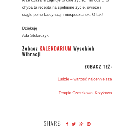
A że czasami zajmuje to całe życie… no cóż …to
chyba ta recepta na spełnione życie, świeże i
ciągle pełne fascynacji i niespodzianek. O tak!
Dziękuję
Ada Stolarczyk
Zobacz
KALENDARIUM
Wysokich
Wibracji
ZOBACZ TEŻ:
Ludzie – wartość najcenniejsza
Terapia Czaszkowo- Krzyżowa
SHARE: