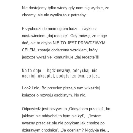
Nie dostajemy tylko wtedy gdy nam się wydaje, że
chcemy,
ale nie wynika to z potrzeby.
Przychodzi do mnie ogrom ludzi – zwykle z
nastawieniem „daj receptę”. Gdy mówię, że mogę
dać, ale to chyba NIE TO JEST PRAWDZIWYM
CELEM, zostaje obdarzona wzrokiem, który
jeszcze wyraźniej komunikuje „daj receptę”!!!
No to daję – bądź uważny, oddychaj, nie
oceniaj, akceptuj, podążaj za tym, co jest.
I co? I nic. Bo przecież piszą o tym w każdej
książce o rozwoju osobistym. No nic.
Odpowiedź jest oczywista „Oddycham przecież, bo
jakbym nie oddychał to bym nie żył”, „Jestem
uważny przecież się nie potykam jak chodzę po
dziurawym chodniku”, „Ja oceniam? Nigdy-ja nie. „