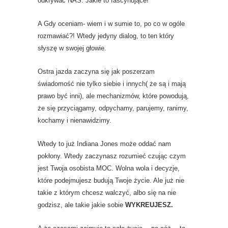
odkrywać NAS. Jakie to fascynujące!
A Gdy oceniam- wiem i w sumie to, po co w ogóle
rozmawiać?! Wtedy jedyny dialog, to ten który
słyszę w swojej głowie.
Ostra jazda zaczyna się jak poszerzam
świadomość nie tylko siebie i innych( że są i mają
prawo być inni), ale mechanizmów, które powodują,
że się przyciągamy, odpychamy, parujemy, ranimy,
kochamy i nienawidzimy.
Wtedy to już Indiana Jones może oddać nam
pokłony. Wtedy zaczynasz rozumieć czując czym
jest Twoja osobista MOC. Wolna wola i decyzje,
które podejmujesz budują Twoje życie. Ale już nie
takie z którym chcesz walczyć, albo się na nie
godzisz, ale takie jakie sobie
WYKREUJESZ.