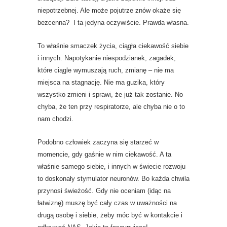
niepotrzebnej. Ale może pojutrze znów okaże się
bezcenna? I ta jedyna oczywiście. Prawda własna.
To właśnie smaczek życia, ciągła ciekawość siebie
i innych. Napotykanie niespodzianek, zagadek,
które ciągle wymuszają ruch, zmianę – nie ma
miejsca na stagnację. Nie ma guzika, który
wszystko zmieni i sprawi, że już tak zostanie. No
chyba, że ten przy respiratorze, ale chyba nie o to
nam chodzi.
Podobno człowiek zaczyna się starzeć w
momencie, gdy gaśnie w nim ciekawość. A ta
właśnie samego siebie, i innych w świecie rozwoju
to doskonały stymulator neuronów. Bo każda chwila
przynosi świeżość. Gdy nie oceniam (idąc na
łatwiznę) muszę być cały czas w uważności na
drugą osobę i siebie, żeby móc być w kontakcie i