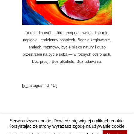
To rejs dla osób, które chcą na chwilę zdjąć role,
napięcie i codzienny pośpiech. Będzie żeglowanie,
śmiech, rozmowy, bycie blisko natury i dużo
przestrzeni na bycie sobą — w różnych odsłonach.
Bez presji. Bez alkoholu. Bez udawania.
[jr_instagram id="1"]
Serwis używa cookie. Dowiedz się więcej o plikach cookie.
Korzystając ze strony wyrażasz zgodę na używanie cookie,
Copyright @ 2016 Wysokie Wibracje / Projekt i