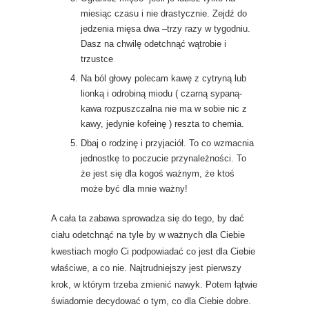
miesiąc czasu i nie drastycznie. Zejdź do
jedzenia mięsa dwa –trzy razy w tygodniu.
Dasz na chwilę odetchnąć wątrobie i
trzustce
Na ból głowy polecam kawę z cytryną lub
lionką i odrobiną miodu ( czarną sypaną-
kawa rozpuszczalna nie ma w sobie nic z
kawy, jedynie kofeinę ) reszta to chemia.
Dbaj o rodzinę i przyjaciół. To co wzmacnia
jednostkę to poczucie przynależności. To
że jest się dla kogoś ważnym, że ktoś
może być dla mnie ważny!
A cała ta zabawa sprowadza się do tego, by dać
ciału odetchnąć na tyle by w ważnych dla Ciebie
kwestiach mogło Ci podpowiadać co jest dla Ciebie
właściwe, a co nie. Najtrudniejszy jest pierwszy
krok, w którym trzeba zmienić nawyk. Potem łątwie
świadomie decydować o tym, co dla Ciebie dobre.