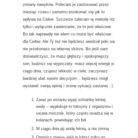
zmiany nawyków. Polecam je zastosować przez
miesiąc czasu i samemu przekonać się jak to
wpływa na Ciebie. Szczerze zalecam tę metodę niż
tylko i wyłącznie zawierzanie, że to jest właściwe.
Bo tak naprawdę nie wiem co może być właściwe
dla Ciebie. Ale Ty też nie będziesz wiedział póki się
nie przekonasz na własnej skórze. Bo jeśli sam
doświadczysz, że masz głębszy i spokojniejszy
sen; budzisz się wypoczęty; masz więcej energii w
ciągu dnia; czujesz lekkość w ciele; zaczynasz
bardziej ufać swoim decyzjom… będziesz mógł
wystawić swoją opinię i ocenę sytuacji zastanej : )
Zaraz po wstaniu wypij szklankę letniej
wody – wypłukuje to toksyny z organizmu i
usuwa mocznik, który często osadza się w
kolanach- powodując ich ból
W ciągu dnia pij wodę letnią, a nie zimną
Ogranicz mięso- jeśli je lubisz tylko na