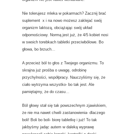
Nie tolerujesz mleka w pokarmach? Zacznij brać
suplement x i na nowo możesz zaklejać swój
organizm laktozą, obciążając swój układ
odpornościowy. Normą jest już, że 4/5 kobiet nosi
w swoich torebkach tabletki przeciwbólowe. Bo
głowa, bo brzuch…
A przecież ból to głos z Twojego organizmu. To
skrajna już prośba o uwagę, odrobinę
przychylności, współpracy. Nauczyliśmy się, że
ciało wytrzyma wszystko- bo tak jest. Ale
pamiętajmy, że do czasu…
Ból głowy stał się tak powszechnym zjawiskiem,
że nie ma nawet chwili zastanowienia- dlaczego
boli! Boli bo boli- biorę tabletkę i już! To tak
jakbyśmy jadąc autem w daleką wyprawę