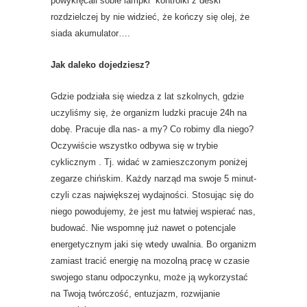
powykręcali sobie lampki kontrolki z deski
rozdzielczej by nie widzieć, że kończy się olej, że
siada akumulator….
Jak daleko dojedziesz?
Gdzie podziała się wiedza z lat szkolnych, gdzie
uczyliśmy się, że organizm ludzki pracuje 24h na
dobę. Pracuje dla nas- a my? Co robimy dla niego?
Oczywiście wszystko odbywa się w trybie
cyklicznym . Tj. widać w zamieszczonym poniżej
zegarze chińskim. Każdy narząd ma swoje 5 minut-
czyli czas największej wydajności. Stosując się do
niego powodujemy, że jest mu łatwiej wspierać nas,
budować. Nie wspomnę już nawet o potencjale
energetycznym jaki się wtedy uwalnia. Bo organizm
zamiast tracić energię na mozolną pracę w czasie
swojego stanu odpoczynku, może ją wykorzystać
na Twoją twórczość, entuzjazm, rozwijanie