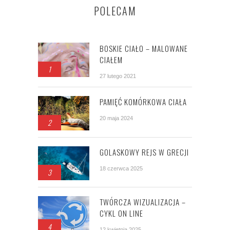
POLECAM
BOSKIE CIAŁO – MALOWANE
CIAŁEM
1
27 lutego 2021
PAMIĘĆ KOMÓRKOWA CIAŁA
20 maja 2024
2
GOLASKOWY REJS W GRECJI
18 czerwca 2025
3
TWÓRCZA WIZUALIZACJA –
CYKL ON LINE
4
12 kwietnia 2025